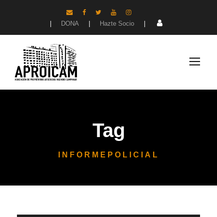
|
DONA
|
Hazte Socio
|
Tag
INFORMEPOLICIAL